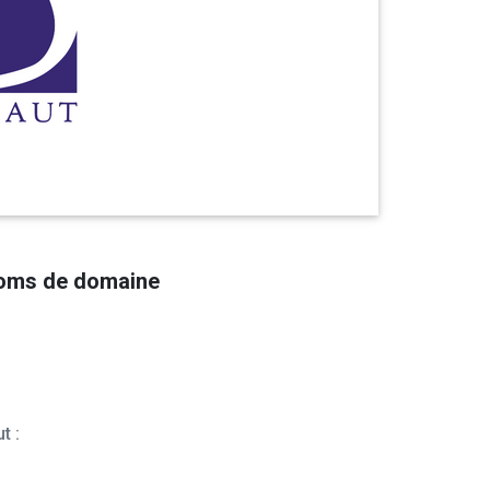
noms de domaine
t :