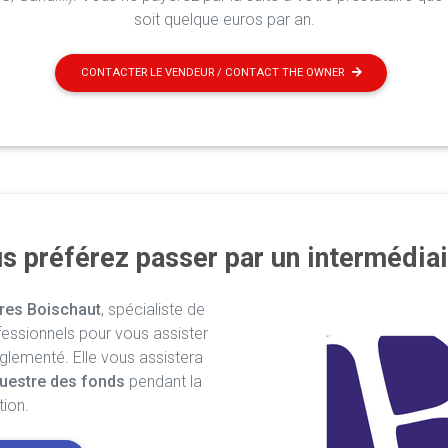
soit quelque euros par an.
CONTACTER LE VENDEUR / CONTACT THE OWNER
s préférez passer par un intermédiai
res Boischaut
, spécialiste de
fessionnels pour vous assister
églementé. Elle vous assistera
uestre des fonds
pendant la
tion.