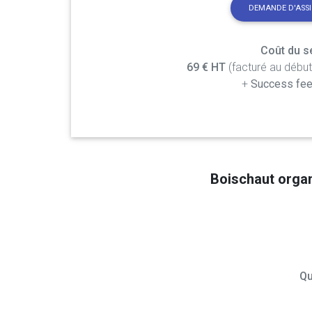
DEMANDE D'ASS
Coût du se
69 € HT
(facturé au débu
+
Success fee
Boischaut orga
Qu